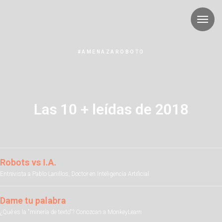
#AMENAZAROBOTO
Las 10 + leídas de 2018
Robots vs I.A.
Entrevista a Pablo Lanillos, Doctor en Inteligencia Artificial
Dame tu palabra
¿Qué es la "minería de texto"? Conozcan a MonkeyLearn